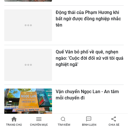
Động thái của Phạm Hương khi
bất ngờ được đồng nghiệp nhắc
tên
Quế Vân bỏ phố về quê, nghẹn
ngào: 'Cuộc đời đối xử với tôi quá
nghiệt ngã'
Vận chuyển Ngọc Lan - An tâm
mỗi chuyến đi
TRANG CHỦ
CHUYÊN MỤC
TÌM KIẾM
BÌNH LUẬN
CHIA SẺ