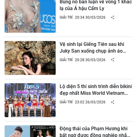
Bùng nổ bàn luận về vòng 1 khác
lạ của Á hậu Cẩm Ly
GIẢI TRÍ
20:34 30/03/2026
Vệ sinh lại Giếng Tiên sau khi
Juky San xuống chụp ảnh áo
tắm
GIẢI TRÍ
20:28 30/03/2026
Lộ diện 5 thí sinh trình diễn bikini
đẹp nhất Miss World Vietnam
2025
GIẢI TRÍ
23:02 26/03/2026
Động thái của Phạm Hương khi
bất ngờ được đồng nghiệp nhắc