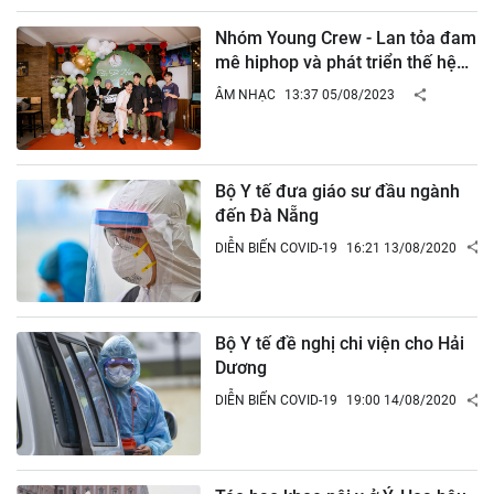
Nhóm Young Crew - Lan tỏa đam
mê hiphop và phát triển thế hệ
kế thừa
ÂM NHẠC
13:37 05/08/2023
Bộ Y tế đưa giáo sư đầu ngành
đến Đà Nẵng
DIỄN BIẾN COVID-19
16:21 13/08/2020
Bộ Y tế đề nghị chi viện cho Hải
Dương
DIỄN BIẾN COVID-19
19:00 14/08/2020