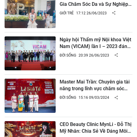
Gia Chăm Sóc Da và Sự Nghiệp
Trong Ngành Làm Đẹp
GIỚI TRẺ
17:12 26/06/2023
Ngày hội Thẩm mỹ Nội khoa Việt
Nam (VICAM) lần I – 2023 đánh
dấu sự phát triển của ngành y tế
ĐỜI SỐNG
20:39 26/06/2023
du lịch tại Việt Nam
Master Mai Trần: Chuyên gia tài
năng trong lĩnh vực chăm sóc
sức khỏe và làm đẹp
ĐỜI SỐNG
15:16 09/03/2024
CEO Beauty Clinic MynLi - Đỗ Thị
Mỹ Nhân: Chia Sẻ Về Dáng Môi