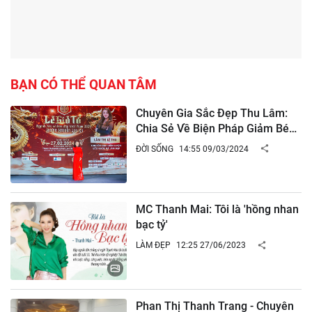
BẠN CÓ THỂ QUAN TÂM
Chuyên Gia Sắc Đẹp Thu Lâm:
Chia Sẻ Về Biện Pháp Giảm Béo
An Toàn và Bảo Vệ Sức Khỏe
ĐỜI SỐNG
14:55 09/03/2024
MC Thanh Mai: Tôi là 'hồng nhan
bạc tỷ'
LÀM ĐẸP
12:25 27/06/2023
Phan Thị Thanh Trang - Chuyên