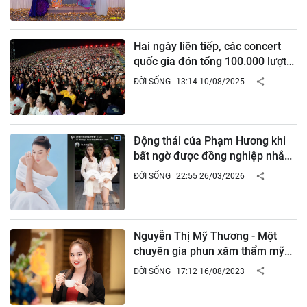
Hai ngày liên tiếp, các concert
quốc gia đón tổng 100.000 lượt
khán giả
ĐỜI SỐNG
13:14 10/08/2025
Động thái của Phạm Hương khi
bất ngờ được đồng nghiệp nhắc
tên
ĐỜI SỐNG
22:55 26/03/2026
Nguyễn Thị Mỹ Thương - Một
chuyên gia phun xăm thẩm mỹ
với tầm nhìn quốc tế
ĐỜI SỐNG
17:12 16/08/2023