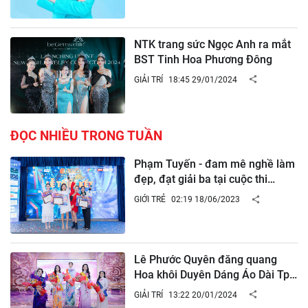
NTK trang sức Ngọc Anh ra mắt
BST Tinh Hoa Phương Đông
GIẢI TRÍ
18:45 29/01/2024
ĐỌC NHIỀU TRONG TUẦN
Phạm Tuyến - đam mê nghề làm
đẹp, đạt giải ba tại cuộc thi
Beauty Jet Award Season 4 -
GIỚI TRẺ
02:19 18/06/2023
2023
Lê Phước Quyên đăng quang
Hoa khôi Duyên Dáng Áo Dài Tp.
Bến Tre 2024
GIẢI TRÍ
13:22 20/01/2024