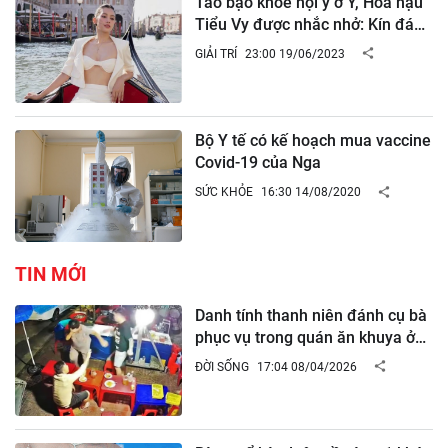
Táo bạo khoe nội y ở Ý, Hoa hậu
Tiểu Vy được nhắc nhở: Kín đáo
sẽ đẹp hơn
GIẢI TRÍ
23:00 19/06/2023
Bộ Y tế có kế hoạch mua vaccine
Covid-19 của Nga
SỨC KHỎE
16:30 14/08/2020
TIN MỚI
Danh tính thanh niên đánh cụ bà
phục vụ trong quán ăn khuya ở
Gia Lai, đã có kết quả xác minh
ĐỜI SỐNG
17:04 08/04/2026