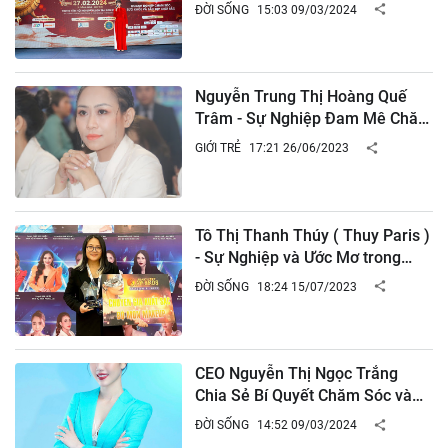
Cherry tại Sự Kiện Chào Xuân
ĐỜI SỐNG
15:03 09/03/2024
Giáp Thìn 2024
Nguyễn Trung Thị Hoàng Quế
Trâm - Sự Nghiệp Đam Mê Chăm
Sóc Da và Đào Tạo Kỹ Năng Spa
GIỚI TRẺ
17:21 26/06/2023
Tô Thị Thanh Thúy ( Thuy Paris )
- Sự Nghiệp và Ước Mơ trong
Lĩnh Vực Trang Điểm
ĐỜI SỐNG
18:24 15/07/2023
CEO Nguyễn Thị Ngọc Trắng
Chia Sẻ Bí Quyết Chăm Sóc và
Bảo Vệ Da Khô
ĐỜI SỐNG
14:52 09/03/2024