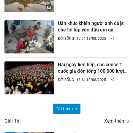
Uẩn khúc khiến người anh quật
ghế tới tấp vào đầu em gái
ĐỜI SỐNG
15:04 13/08/2025
Hai ngày liên tiếp, các concert
quốc gia đón tổng 100.000 lượt
khán giả
ĐỜI SỐNG
13:14 10/08/2025
Tải thêm
Giải Trí
Xem thêm